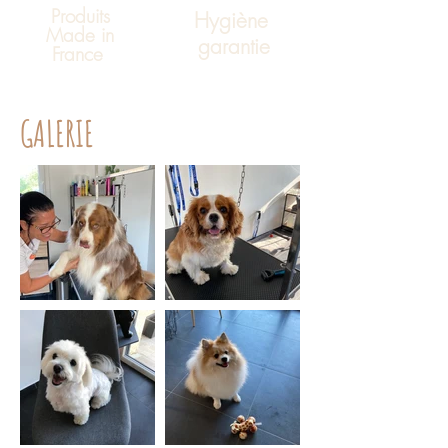
Produits
Hygiène
Made in
garantie
France
GALERIE