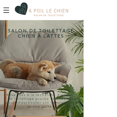
SALON DE TOILETTAGE
CHIEN A LATTES
Vous êtes à la recherche d’un salon
de toilettage proche de chez vous
pour chouchouter vos compagnons à
quatre pattes !